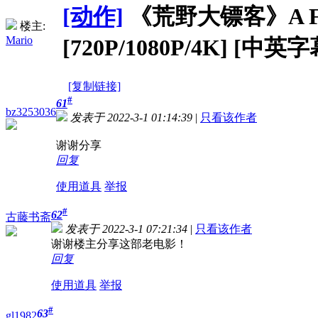
[动作]
《荒野大镖客》A Fistfu
楼主:
Mario
[720P/1080P/4K] [中英字
[复制链接]
#
61
bz3253036
发表于 2022-3-1 01:14:39
|
只看该作者
谢谢分享
回复
使用道具
举报
#
62
古藤书斋
发表于 2022-3-1 07:21:34
|
只看该作者
谢谢楼主分享这部老电影！
回复
使用道具
举报
#
63
gl1982