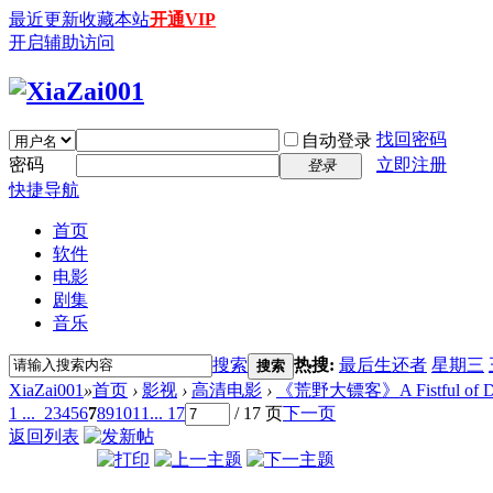
最近更新
收藏本站
开通VIP
开启辅助访问
找回密码
自动登录
密码
立即注册
登录
快捷导航
首页
软件
电影
剧集
音乐
搜索
热搜:
最后生还者
星期三
搜索
XiaZai001
»
首页
›
影视
›
高清电影
›
《荒野大镖客》A Fistful of Dolla
1 ...
2
3
4
5
6
7
8
9
10
11
... 17
/ 17 页
下一页
返回列表