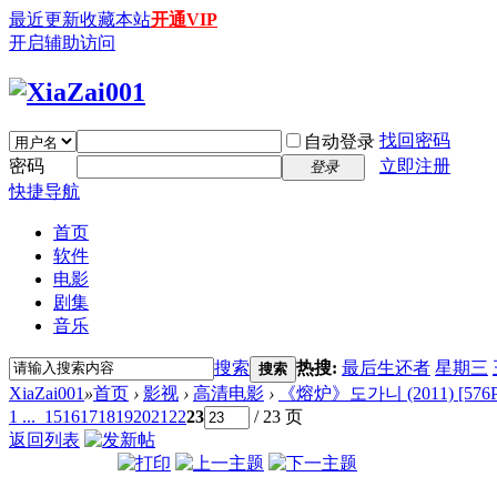
最近更新
收藏本站
开通VIP
开启辅助访问
找回密码
自动登录
密码
立即注册
登录
快捷导航
首页
软件
电影
剧集
音乐
搜索
热搜:
最后生还者
星期三
搜索
XiaZai001
»
首页
›
影视
›
高清电影
›
《熔炉》도가니 (2011) [576P/72
1 ...
15
16
17
18
19
20
21
22
23
/ 23 页
返回列表