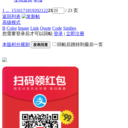
1 ...
15
16
17
18
19
20
21
22
23
/ 23 页
返回列表
高级模式
B
Color
Image
Link
Quote
Code
Smilies
您需要登录后才可以回帖
登录
|
立即注册
本版积分规则
回帖后跳转到最后一页
发表回复