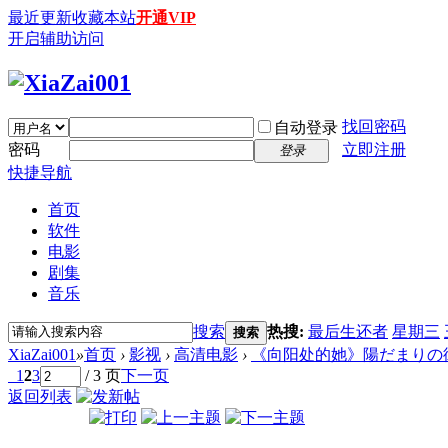
最近更新
收藏本站
开通VIP
开启辅助访问
找回密码
自动登录
密码
立即注册
登录
快捷导航
首页
软件
电影
剧集
音乐
搜索
热搜:
最后生还者
星期三
搜索
XiaZai001
»
首页
›
影视
›
高清电影
›
《向阳处的她》陽だまりの彼女 (2013
1
2
3
/ 3 页
下一页
返回列表