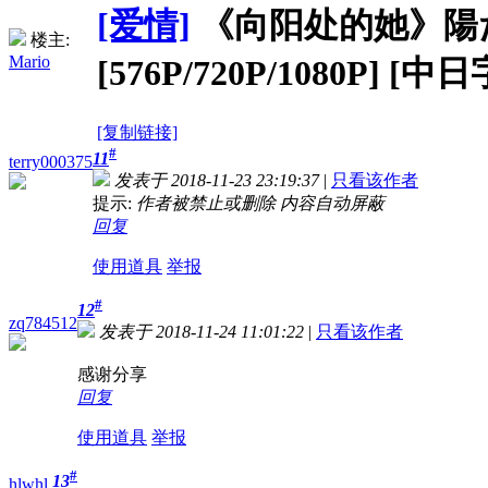
[爱情]
《向阳处的她》陽だま
楼主:
Mario
[576P/720P/1080P] [中
[复制链接]
#
11
terry000375
发表于 2018-11-23 23:19:37
|
只看该作者
提示:
作者被禁止或删除 内容自动屏蔽
回复
使用道具
举报
#
12
zq784512
发表于 2018-11-24 11:01:22
|
只看该作者
感谢分享
回复
使用道具
举报
#
13
hlwhl