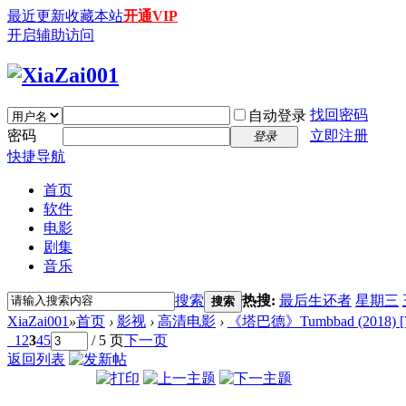
最近更新
收藏本站
开通VIP
开启辅助访问
找回密码
自动登录
密码
立即注册
登录
快捷导航
首页
软件
电影
剧集
音乐
搜索
热搜:
最后生还者
星期三
搜索
XiaZai001
»
首页
›
影视
›
高清电影
›
《塔巴德》Tumbbad (2018) [
1
2
3
4
5
/ 5 页
下一页
返回列表