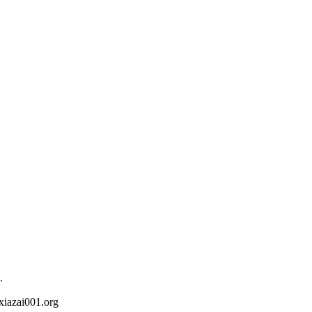
.
iazai001.org