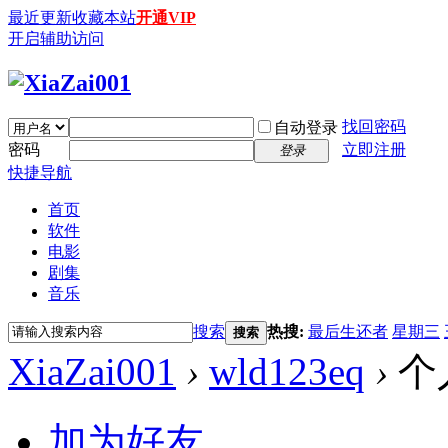
最近更新
收藏本站
开通VIP
开启辅助访问
找回密码
自动登录
密码
立即注册
登录
快捷导航
首页
软件
电影
剧集
音乐
搜索
热搜:
最后生还者
星期三
搜索
XiaZai001
›
wld123eq
›
个
加为好友