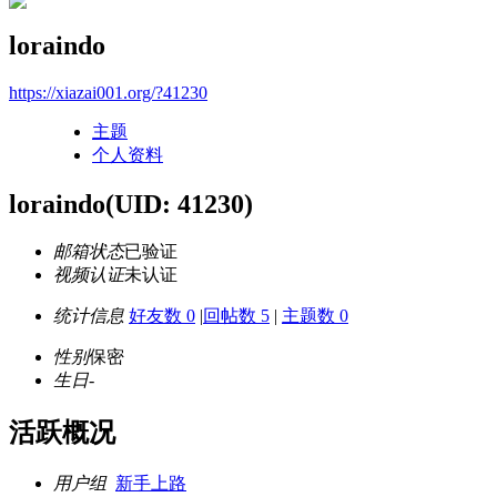
loraindo
https://xiazai001.org/?41230
主题
个人资料
loraindo
(UID: 41230)
邮箱状态
已验证
视频认证
未认证
统计信息
好友数 0
|
回帖数 5
|
主题数 0
性别
保密
生日
-
活跃概况
用户组
新手上路