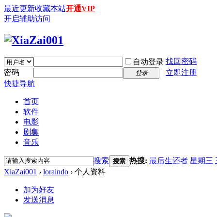
最近更新
收藏本站
开通VIP
开启辅助访问
找回密码
自动登录
密码
立即注册
登录
快捷导航
首页
软件
电影
剧集
音乐
搜索
热搜:
最后生还者
星期三
搜索
XiaZai001
›
loraindo
›
个人资料
加为好友
发送消息