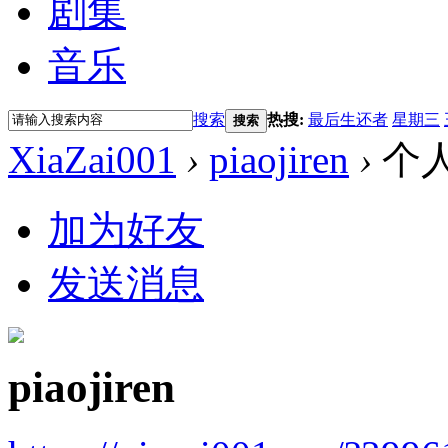
剧集
音乐
搜索
热搜:
最后生还者
星期三
搜索
XiaZai001
›
piaojiren
›
个
加为好友
发送消息
piaojiren