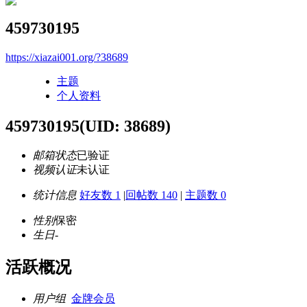
459730195
https://xiazai001.org/?38689
主题
个人资料
459730195
(UID: 38689)
邮箱状态
已验证
视频认证
未认证
统计信息
好友数 1
|
回帖数 140
|
主题数 0
性别
保密
生日
-
活跃概况
用户组
金牌会员