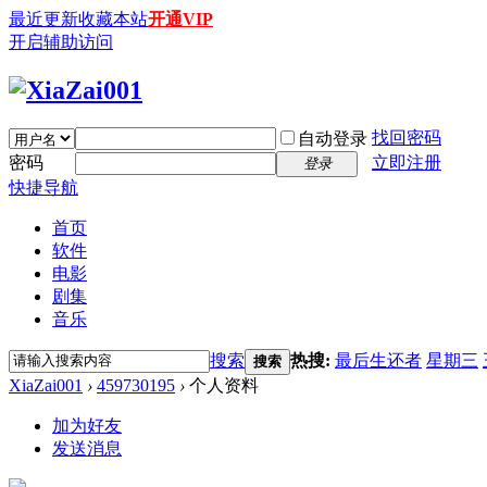
最近更新
收藏本站
开通VIP
开启辅助访问
找回密码
自动登录
密码
立即注册
登录
快捷导航
首页
软件
电影
剧集
音乐
搜索
热搜:
最后生还者
星期三
搜索
XiaZai001
›
459730195
›
个人资料
加为好友
发送消息