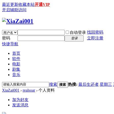
最近更新
收藏本站
开通VIP
开启辅助访问
找回密码
自动登录
密码
立即注册
登录
快捷导航
首页
软件
电影
剧集
音乐
搜索
热搜:
最后生还者
星期三
搜索
XiaZai001
›
realsoar
›
个人资料
加为好友
发送消息