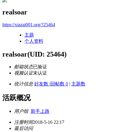
realsoar
https://xiazai001.org/?25464
主题
个人资料
realsoar
(UID: 25464)
邮箱状态
已验证
视频认证
未认证
统计信息
好友数
|
回帖数 0
|
主题数
活跃概况
用户组
新手上路
注册时间
2018-5-16 22:17
最后访问