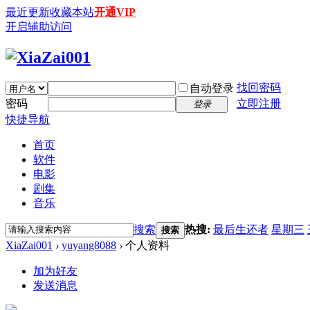
最近更新
收藏本站
开通VIP
开启辅助访问
找回密码
自动登录
密码
立即注册
登录
快捷导航
首页
软件
电影
剧集
音乐
搜索
热搜:
最后生还者
星期三
搜索
XiaZai001
›
yuyang8088
›
个人资料
加为好友
发送消息