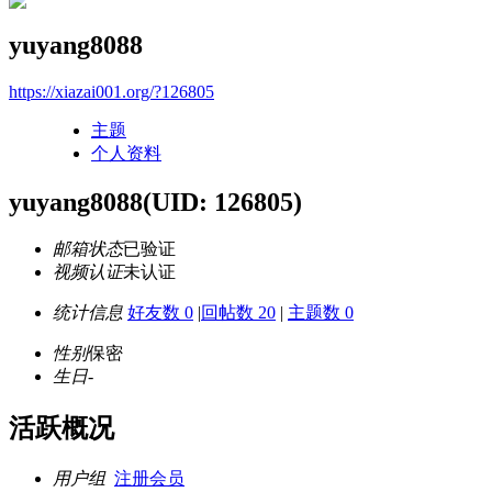
yuyang8088
https://xiazai001.org/?126805
主题
个人资料
yuyang8088
(UID: 126805)
邮箱状态
已验证
视频认证
未认证
统计信息
好友数 0
|
回帖数 20
|
主题数 0
性别
保密
生日
-
活跃概况
用户组
注册会员