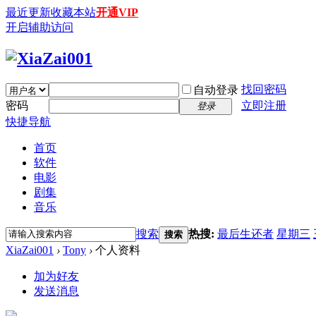
最近更新
收藏本站
开通VIP
开启辅助访问
找回密码
自动登录
密码
立即注册
登录
快捷导航
首页
软件
电影
剧集
音乐
搜索
热搜:
最后生还者
星期三
搜索
XiaZai001
›
Tony
›
个人资料
加为好友
发送消息