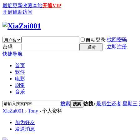
最近更新
收藏本站
开通VIP
开启辅助访问
找回密码
自动登录
密码
立即注册
登录
快捷导航
首页
软件
电影
剧集
音乐
搜索
热搜:
最后生还者
星期三
搜索
XiaZai001
›
Tony
›
个人资料
加为好友
发送消息