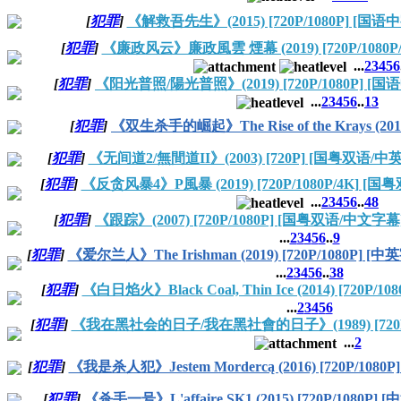
[
犯罪
]
《解救吾先生》(2015) [720P/1080P] [国语中
[
犯罪
]
《廉政风云》廉政風雲 煙幕 (2019) [720P/1080
...
2
3
4
5
6
[
犯罪
]
《阳光普照/陽光普照》(2019) [720P/1080P] [国
...
2
3
4
5
6
..
13
[
犯罪
]
《双生杀手的崛起》The Rise of the Krays (201
[
犯罪
]
《无间道2/無間道II》(2003) [720P] [国粤双语/中
[
犯罪
]
《反贪风暴4》P風暴 (2019) [720P/1080P/4K] [
...
2
3
4
5
6
..
48
[
犯罪
]
《跟踪》(2007) [720P/1080P] [国粤双语/中文字幕
...
2
3
4
5
6
..
9
[
犯罪
]
《爱尔兰人》The Irishman (2019) [720P/1080P] [中
...
2
3
4
5
6
..
38
[
犯罪
]
《白日焰火》Black Coal, Thin Ice (2014) [720P/1
...
2
3
4
5
6
[
犯罪
]
《我在黑社会的日子/我在黑社會的日子》(1989) [720P/
...
2
[
犯罪
]
《我是杀人犯》Jestem Mordercą (2016) [720P/1080
[
犯罪
]
《杀手一号》L'affaire SK1 (2015) [720P/1080P] 