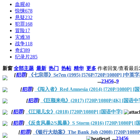
血腥
40
惊悚
678
悬疑
232
犯罪
168
冒险
17
灾难
38
战争
118
奇幻
89
纪录片
285
新窗
全部主题
最新
热门
热帖
精华
更多
作者
回复/查看
最后
[
犯罪
]
《七宗罪》Se7en (1995) [576P/720P/1080P] [中英
...
2
3
4
5
6
..
9
[
犯罪
]
《闯入者》Red Amnesia (2014) [720P/1080P] 
[
犯罪
]
《巨额来电》(2017) [720P/1080P/4K] [国语中
[
犯罪
]
《江湖儿女》(2018) [720P/1080P] [国语中字]
[
犯罪
]
《反贪风暴2/S風暴》S Storm (2016) [720P/1080P] 
[
犯罪
]
《银行大劫案》The Bank Job (2008) [720P/108
...
2
3
4
5
6