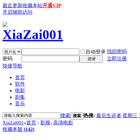
最近更新
收藏本站
开通VIP
开启辅助访问
找回密码
自动登录
密码
立即注册
登录
快捷导航
首页
软件
电影
剧集
音乐
搜索
热搜:
最后生还者
星期三
搜索
XiaZai001
»
首页
›
影视
›
高清电影
收藏本版
(
142
)