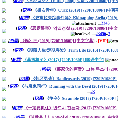
[
犯罪
]
《毒品网络》Traffic (2000) [576P/720P/1080P] [
[
犯罪
]
《极右青年》Cuck (2019) [720P/1080P] [中英
[
犯罪
]
《史黛拉失踪事件簿》Kidnapping Stella (2019) 
...
2
3
4
5
[
犯罪
]
《恶霸警察》악질경찰 (2019) [720P/1080P] [中
...
2
3
4
5
6
..
7
[
犯罪
]
《钱》돈 (2019) [720P/1080P] [中文字幕]
-
[VIP]
[
犯罪
]
《期限人生/定期寿险》Term Life (2016) [720P/108
[
犯罪
]
《暴雪将至》(2017) [720P/1080P] [国语中字]
[
犯罪
]
《那家伙的声音》그놈 목소리 (2007
[
犯罪
]
《郊区男孩》Banlieusards (2019) [720P/1080
[
犯罪
]
《与魔鬼同行》Running with the Devil (2019) [720P
...
2
3
[
犯罪
]
《争夺》Scramble (2017) [720P/1080P]
[
犯罪
]
《一定要抓住》반드시 잡는다 (2017) [720P/1080P]
[
犯罪
]
《暗数杀人》암수살인 (2018) [720P/1080P] [中文