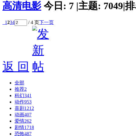
高清电影
今日:
7
|
主题:
7049
|
排
1
2
3
4
/ 4 页
下一页
返 回
全部
推荐
2
科幻
341
动作
953
喜剧
1212
动画
407
爱情
262
剧情
1718
恐怖
487