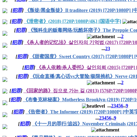
[
犯罪
]
《叛徒/黑金叛徒》Il traditore (2019) [720P/1080P]
[
犯罪
]
《泄密者》(2018) [720P/1080P/4K] [国语中字]
[
犯罪
]
《预科生的贩毒网络/玩酷坏痞子》The Preppie Connectio
...
2
[
犯罪
]
《杀人者的记忆法》살인자의 기억법 (2017) [720P/10
...
2
3
[
犯罪
]
《甜蜜国度》Sweet Country (2017) [720P/1080P
[
犯罪
]
《杀人依赖/杀人委托》살인의뢰 (2015) [720P]
[
犯罪
]
《玩命直播/真心话vs大冒险/极限挑机》Nerve (2016) 
...
2
[
犯罪
]
《回家的路》집으로 가는 길 (2013) [576P/720P/1080
[
犯罪
]
《布鲁克林秘案》Motherless Brooklyn (2019) [720P/
...
2
3
4
5
6
..
9
[
犯罪
]
《告密者》The Informer (2019) [720P/1080P] [中英
...
2
3
4
5
6
..
9
[
犯罪
]
《十一月的罪行/追凶》November Criminals (2017)