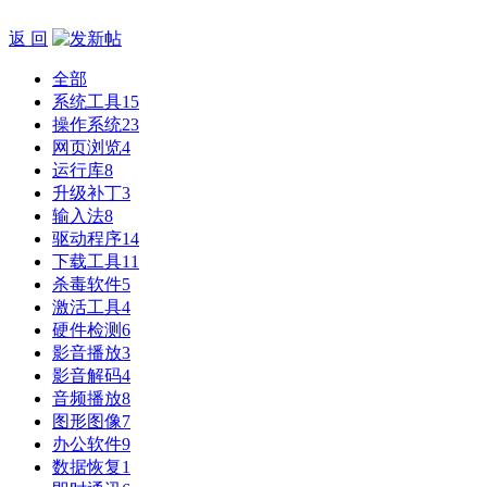
返 回
全部
系统工具
15
操作系统
23
网页浏览
4
运行库
8
升级补丁
3
输入法
8
驱动程序
14
下载工具
11
杀毒软件
5
激活工具
4
硬件检测
6
影音播放
3
影音解码
4
音频播放
8
图形图像
7
办公软件
9
数据恢复
1