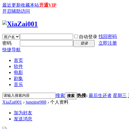
最近更新
收藏本站
开通VIP
开启辅助访问
找回密码
自动登录
密码
立即注册
登录
快捷导航
首页
软件
电影
剧集
音乐
搜索
热搜:
最后生还者
星期三
搜索
XiaZai001
›
junqing988
›
个人资料
加为好友
发送消息