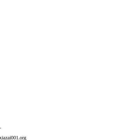
.
iazai001.org