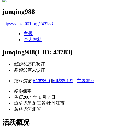
junqing988
https://xiazai001.org/?43783
主题
个人资料
junqing988
(UID: 43783)
邮箱状态
已验证
视频认证
未认证
统计信息
好友数 0
|
回帖数 137
|
主题数 0
性别
保密
生日
2004 年 1 月 7 日
出生地
黑龙江省 牡丹江市
居住地
河北省
活跃概况