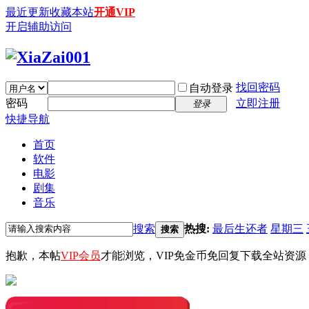
最近更新
收藏本站
开通VIP
开启辅助访问
找回密码
自动登录
密码
立即注册
登录
快捷导航
首页
软件
电影
剧集
音乐
搜索
热搜:
最后生还者
星期三
搜索
抱歉，本帖
VIP会员
才能浏览，VIP免金币免回复下载全站资源