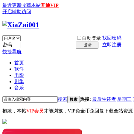
最近更新
收藏本站
开通VIP
开启辅助访问
找回密码
自动登录
密码
立即注册
登录
快捷导航
首页
软件
电影
剧集
音乐
搜索
热搜:
最后生还者
星期三
搜索
抱歉，本帖
VIP会员
才能浏览，VIP免金币免回复下载全站资源