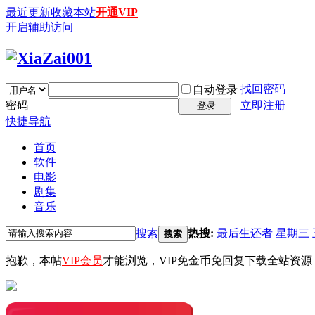
最近更新
收藏本站
开通VIP
开启辅助访问
找回密码
自动登录
密码
立即注册
登录
快捷导航
首页
软件
电影
剧集
音乐
搜索
热搜:
最后生还者
星期三
搜索
抱歉，本帖
VIP会员
才能浏览，VIP免金币免回复下载全站资源