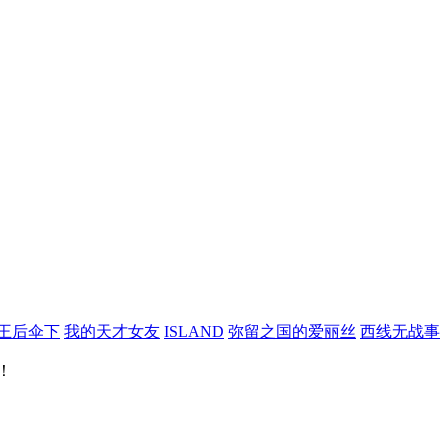
王后伞下
我的天才女友
ISLAND
弥留之国的爱丽丝
西线无战事
！