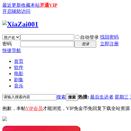
最近更新
收藏本站
开通VIP
开启辅助访问
找回密码
自动登录
密码
立即注册
登录
快捷导航
首页
软件
电影
剧集
音乐
搜索
热搜:
最后生还者
星期三
搜索
抱歉，本帖
VIP会员
才能浏览，VIP免金币免回复下载全站资源