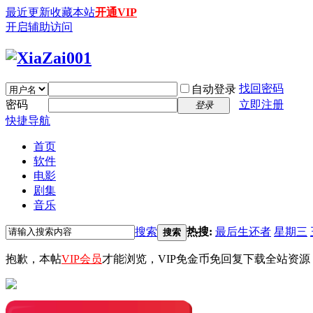
最近更新
收藏本站
开通VIP
开启辅助访问
找回密码
自动登录
密码
立即注册
登录
快捷导航
首页
软件
电影
剧集
音乐
搜索
热搜:
最后生还者
星期三
搜索
抱歉，本帖
VIP会员
才能浏览，VIP免金币免回复下载全站资源