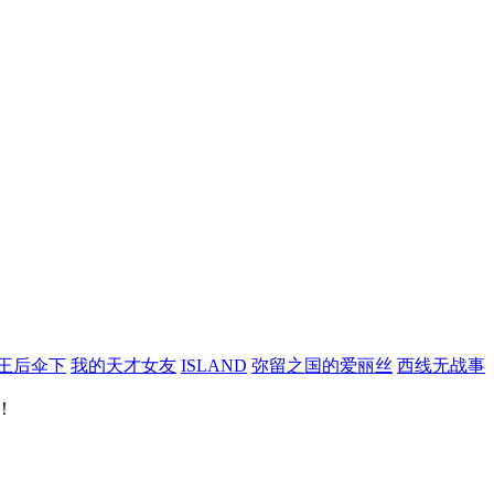
王后伞下
我的天才女友
ISLAND
弥留之国的爱丽丝
西线无战事
！