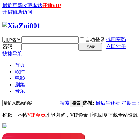
最近更新
收藏本站
开通VIP
开启辅助访问
找回密码
自动登录
密码
立即注册
登录
快捷导航
首页
软件
电影
剧集
音乐
搜索
热搜:
最后生还者
星期三
搜索
抱歉，本帖
VIP会员
才能浏览，VIP免金币免回复下载全站资源