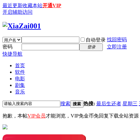
最近更新
收藏本站
开通VIP
开启辅助访问
找回密码
自动登录
密码
立即注册
登录
快捷导航
首页
软件
电影
剧集
音乐
搜索
热搜:
最后生还者
星期三
搜索
抱歉，本帖
VIP会员
才能浏览，VIP免金币免回复下载全站资源