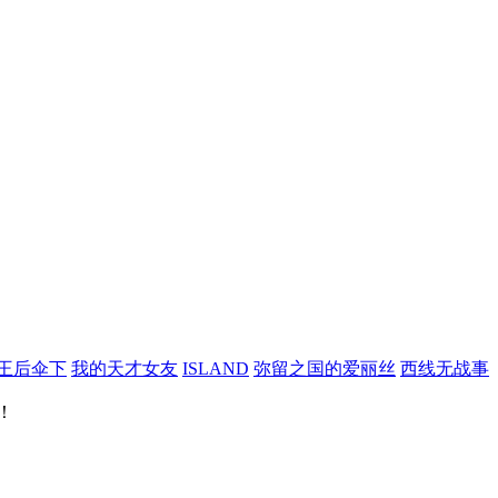
王后伞下
我的天才女友
ISLAND
弥留之国的爱丽丝
西线无战事
！