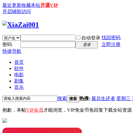
最近更新
收藏本站
开通VIP
开启辅助访问
找回密码
自动登录
密码
立即注册
登录
快捷导航
首页
软件
电影
剧集
音乐
搜索
热搜:
最后生还者
星期三
搜索
抱歉，本帖
VIP会员
才能浏览，VIP免金币免回复下载全站资源