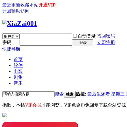
最近更新
收藏本站
开通VIP
开启辅助访问
找回密码
自动登录
密码
立即注册
登录
快捷导航
首页
软件
电影
剧集
音乐
搜索
热搜:
最后生还者
星期三
搜索
抱歉，本帖
VIP会员
才能浏览，VIP免金币免回复下载全站资源