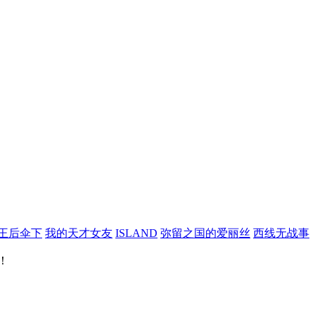
王后伞下
我的天才女友
ISLAND
弥留之国的爱丽丝
西线无战事
！