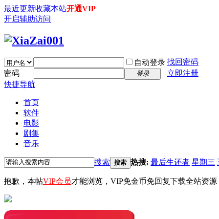
最近更新
收藏本站
开通VIP
开启辅助访问
找回密码
自动登录
密码
立即注册
登录
快捷导航
首页
软件
电影
剧集
音乐
搜索
热搜:
最后生还者
星期三
搜索
抱歉，本帖
VIP会员
才能浏览，VIP免金币免回复下载全站资源