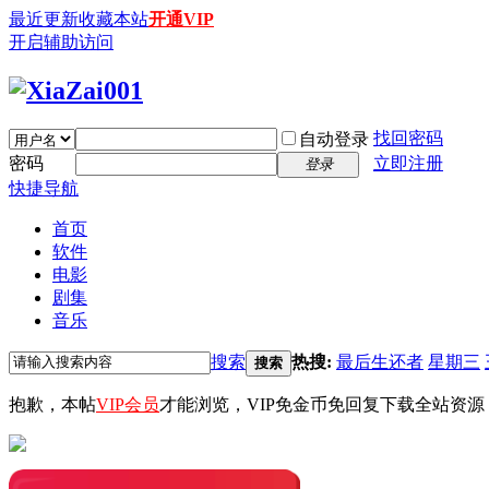
最近更新
收藏本站
开通VIP
开启辅助访问
找回密码
自动登录
密码
立即注册
登录
快捷导航
首页
软件
电影
剧集
音乐
搜索
热搜:
最后生还者
星期三
搜索
抱歉，本帖
VIP会员
才能浏览，VIP免金币免回复下载全站资源