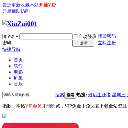
最近更新
收藏本站
开通VIP
开启辅助访问
找回密码
自动登录
密码
立即注册
登录
快捷导航
首页
软件
电影
剧集
音乐
搜索
热搜:
最后生还者
星期三
搜索
抱歉，本帖
VIP会员
才能浏览，VIP免金币免回复下载全站资源