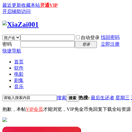
最近更新
收藏本站
开通VIP
开启辅助访问
找回密码
自动登录
密码
立即注册
登录
快捷导航
首页
软件
电影
剧集
音乐
搜索
热搜:
最后生还者
星期三
搜索
抱歉，本帖
VIP会员
才能浏览，VIP免金币免回复下载全站资源