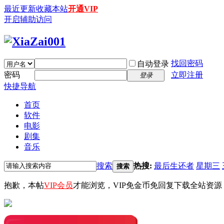
最近更新
收藏本站
开通VIP
开启辅助访问
找回密码
自动登录
密码
立即注册
登录
快捷导航
首页
软件
电影
剧集
音乐
搜索
热搜:
最后生还者
星期三
搜索
抱歉，本帖
VIP会员
才能浏览，VIP免金币免回复下载全站资源