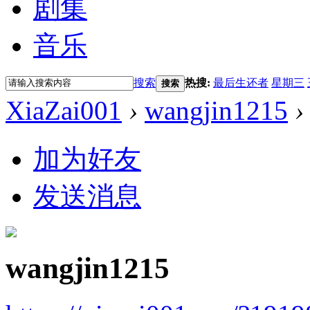
剧集
音乐
搜索
热搜:
最后生还者
星期三
搜索
XiaZai001
›
wangjin1215
›
加为好友
发送消息
wangjin1215