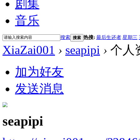
剧集
音乐
搜索
热搜:
最后生还者
星期三
搜索
XiaZai001
›
seapipi
›
个人
加为好友
发送消息
seapipi