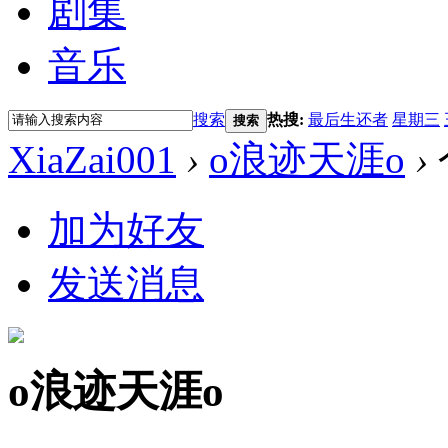
剧集
音乐
搜索
热搜:
最后生还者
星期三
搜索
XiaZai001
›
o浪迹天涯o
›
加为好友
发送消息
o浪迹天涯o