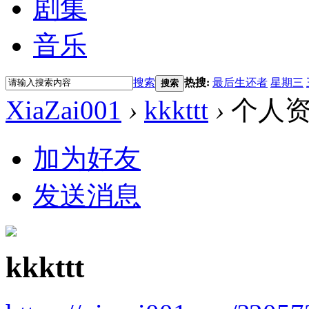
剧集
音乐
搜索
热搜:
最后生还者
星期三
搜索
XiaZai001
›
kkkttt
›
个人
加为好友
发送消息
kkkttt