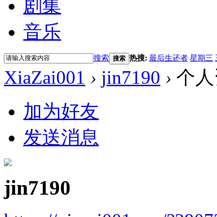
剧集
音乐
搜索
热搜:
最后生还者
星期三
搜索
XiaZai001
›
jin7190
›
个人
加为好友
发送消息
jin7190