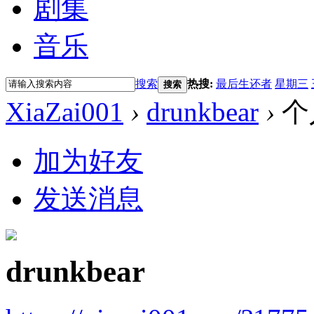
剧集
音乐
搜索
热搜:
最后生还者
星期三
搜索
XiaZai001
›
drunkbear
›
个
加为好友
发送消息
drunkbear