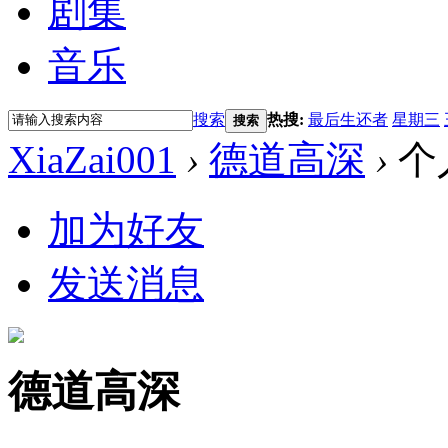
剧集
音乐
搜索
热搜:
最后生还者
星期三
搜索
XiaZai001
›
德道高深
›
个
加为好友
发送消息
德道高深