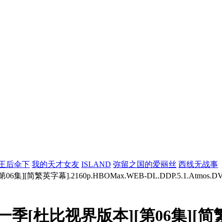
王后伞下
我的天才女友
ISLAND
弥留之国的爱丽丝
西线无战事
.2160p.HBOMax.WEB-DL.DDP.5.1.Atmos.DV.H.265-B
季[杜比视界版本][第06集][简