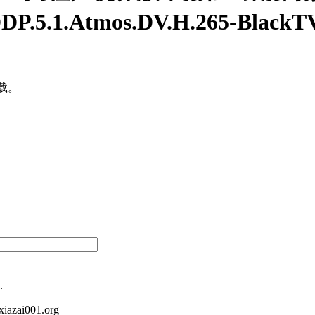
5.1.Atmos.DV.H.265-BlackTV 
载。
.
iazai001.org