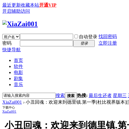
最近更新
收藏本站
开通VIP
开启辅助访问
找回密码
自动登录
密码
立即注册
登录
快捷导航
首页
软件
电影
剧集
音乐
搜索
热搜:
最后生还者
星期三
搜索
XiaZai001
›
小丑回魂：欢迎来到德里镇.第一季[杜比视界版本][第06集][简繁英字幕]
下载中心
XiaZai001
小丑回魂：欢迎来到德里镇.第一