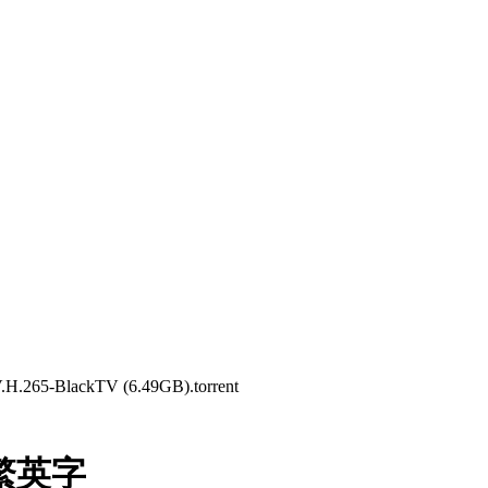
lackTV (6.49GB).torrent
繁英字