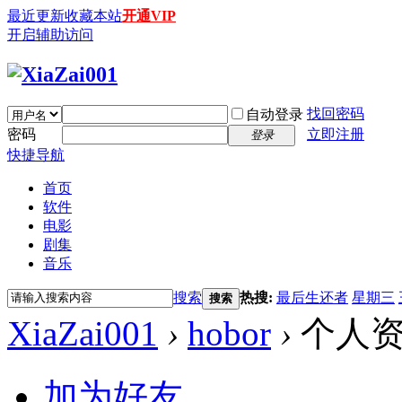
最近更新
收藏本站
开通VIP
开启辅助访问
找回密码
自动登录
密码
立即注册
登录
快捷导航
首页
软件
电影
剧集
音乐
搜索
热搜:
最后生还者
星期三
搜索
XiaZai001
›
hobor
›
个人
加为好友