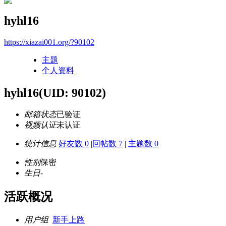
hyhl16
https://xiazai001.org/?90102
主题
个人资料
hyhl16
(UID: 90102)
邮箱状态
已验证
视频认证
未认证
统计信息
好友数 0
|
回帖数 7
|
主题数 0
性别
保密
生日
-
活跃概况
用户组
新手上路