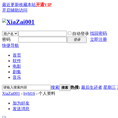
最近更新
收藏本站
开通VIP
开启辅助访问
找回密码
自动登录
密码
立即注册
登录
快捷导航
首页
软件
电影
剧集
音乐
搜索
热搜:
最后生还者
星期三
搜索
XiaZai001
›
hyhl16
›
个人资料
加为好友
发送消息