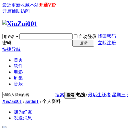
最近更新
收藏本站
开通VIP
开启辅助访问
找回密码
自动登录
密码
立即注册
登录
快捷导航
首页
软件
电影
剧集
音乐
搜索
热搜:
最后生还者
星期三
搜索
XiaZai001
›
sardin1
›
个人资料
加为好友
发送消息