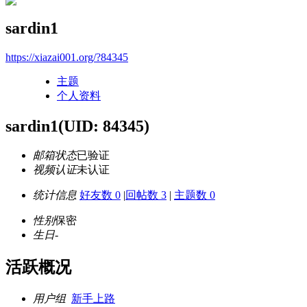
sardin1
https://xiazai001.org/?84345
主题
个人资料
sardin1
(UID: 84345)
邮箱状态
已验证
视频认证
未认证
统计信息
好友数 0
|
回帖数 3
|
主题数 0
性别
保密
生日
-
活跃概况
用户组
新手上路