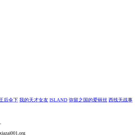
王后伞下
我的天才女友
ISLAND
弥留之国的爱丽丝
西线无战事
.
iazai001.org