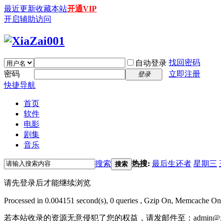
最近更新
收藏本站
开通VIP
开启辅助访问
找回密码
自动登录
密码
立即注册
登录
快捷导航
首页
软件
电影
剧集
音乐
搜索
热搜:
最后生还者
星期三
搜索
请先登录后才能继续浏览
Processed in 0.004151 second(s), 0 queries , Gzip On, Memcache On
若本站收录的资源无意侵犯了您的权益，请发邮件至：
admin@x