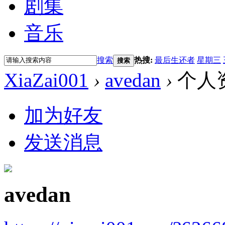
剧集
音乐
搜索
热搜:
最后生还者
星期三
搜索
XiaZai001
›
avedan
›
个人
加为好友
发送消息
avedan