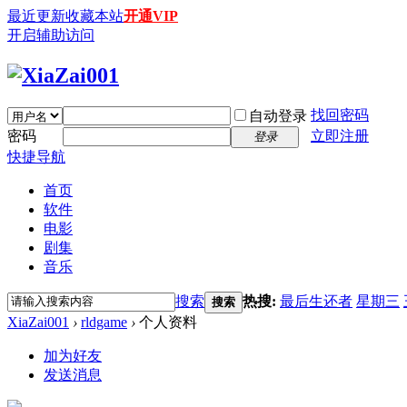
最近更新
收藏本站
开通VIP
开启辅助访问
找回密码
自动登录
密码
立即注册
登录
快捷导航
首页
软件
电影
剧集
音乐
搜索
热搜:
最后生还者
星期三
搜索
XiaZai001
›
rldgame
›
个人资料
加为好友
发送消息