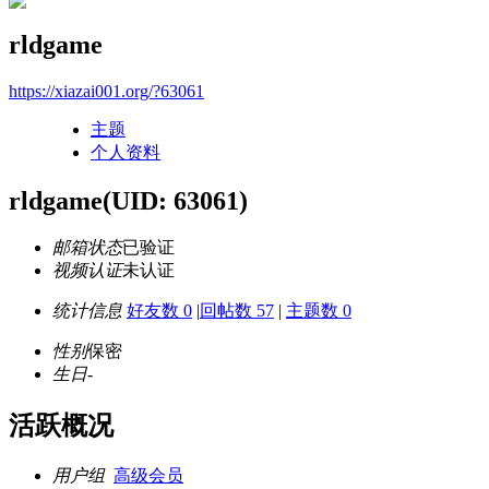
rldgame
https://xiazai001.org/?63061
主题
个人资料
rldgame
(UID: 63061)
邮箱状态
已验证
视频认证
未认证
统计信息
好友数 0
|
回帖数 57
|
主题数 0
性别
保密
生日
-
活跃概况
用户组
高级会员