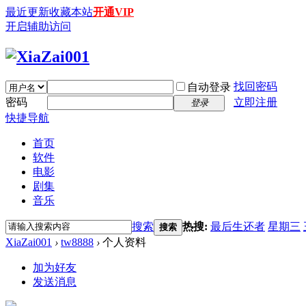
最近更新
收藏本站
开通VIP
开启辅助访问
找回密码
自动登录
密码
立即注册
登录
快捷导航
首页
软件
电影
剧集
音乐
搜索
热搜:
最后生还者
星期三
搜索
XiaZai001
›
tw8888
›
个人资料
加为好友
发送消息