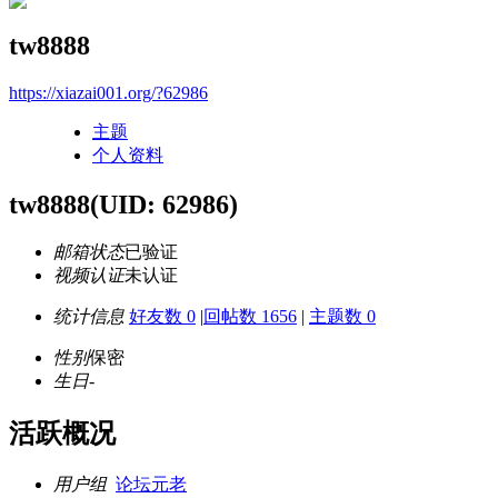
tw8888
https://xiazai001.org/?62986
主题
个人资料
tw8888
(UID: 62986)
邮箱状态
已验证
视频认证
未认证
统计信息
好友数 0
|
回帖数 1656
|
主题数 0
性别
保密
生日
-
活跃概况
用户组
论坛元老