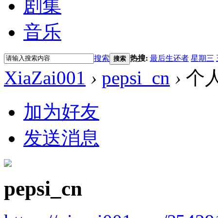
剧集
音乐
搜索
热搜:
最后生还者
星期三
搜索
XiaZai001
›
pepsi_cn
›
个
加为好友
发送消息
pepsi_cn