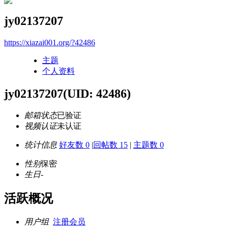
jy02137207
https://xiazai001.org/?42486
主题
个人资料
jy02137207
(UID: 42486)
邮箱状态
已验证
视频认证
未认证
统计信息
好友数 0
|
回帖数 15
|
主题数 0
性别
保密
生日
-
活跃概况
用户组
注册会员