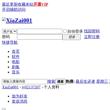
最近更新
收藏本站
开通VIP
开启辅助访问
找回密码
自动登录
密码
立即注册
登录
快捷导航
首页
软件
电影
剧集
音乐
搜索
热搜:
最后生还者
星期三
搜索
XiaZai001
›
jy02137207
›
个人资料
加为好友
发送消息