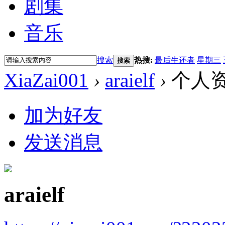
剧集
音乐
搜索
热搜:
最后生还者
星期三
搜索
XiaZai001
›
araielf
›
个人
加为好友
发送消息
araielf