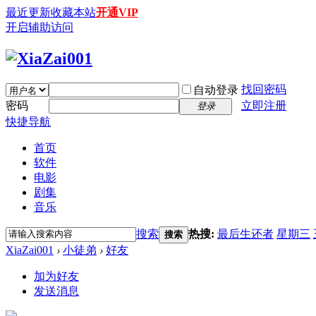
最近更新
收藏本站
开通VIP
开启辅助访问
找回密码
自动登录
密码
立即注册
登录
快捷导航
首页
软件
电影
剧集
音乐
搜索
热搜:
最后生还者
星期三
搜索
XiaZai001
›
小徒弟
›
好友
加为好友
发送消息