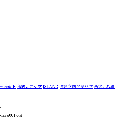
王后伞下
我的天才女友
ISLAND
弥留之国的爱丽丝
西线无战事
.
iazai001.org