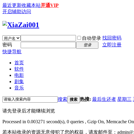
最近更新
收藏本站
开通VIP
开启辅助访问
找回密码
自动登录
密码
立即注册
登录
快捷导航
首页
软件
电影
剧集
音乐
搜索
热搜:
最后生还者
星期三
搜索
请先登录后才能继续浏览
Processed in 0.003271 second(s), 0 queries , Gzip On, Memcache On
若本站收录的资源无意侵犯了您的权益，请发邮件至：
admin@x